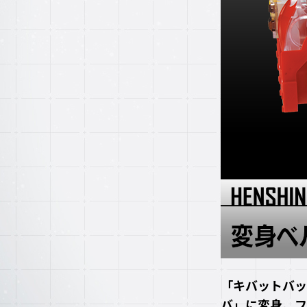
「キバットバッ
バ」に変身。フ