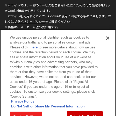
※本サイトでは、一部のサービスをご利用いただくために付与設定等を行っ
たCookie情報を使用しています。
本サイトを利用することで、Cookieの使用に同意するものと致します。詳
しくは
プライバシーポリシー
をご確認ください。
※価格は、メーカー希望小売価格です。
※商品名・発売日・価格などこのホームページの情報は変更になる場合がご
We use unique personal identifier such as cookies to
ざいますのでご了承ください。
analyze our traffic and to personalize content and ads.
Please click
here
to see more details about how we use
privacypolicy
Do Not Sell or Share My
cookies and the retention period of each cookie. We may
sell or share information about your use of our website
Personal Information
to/with our analytics and advertising partners, who may
ウェブサイトご利用条件
ソーシャルメディアポリシー
combine it with other information that you have provided to
個人情報保護方針
お問い合わせ
them or that they have collected from your use of their
services. However, we do not set and use cookies for our
users under 16 years of age. Please click “Reject All
Cookies” if you are under the age of 16 or to reject all
©BANDAI
cookies. To customize your cookie settings, please click
“Cookie Settings”.
Privacy Policy
Do Not Sell or Share My Personal Information
コピーライト一覧を表示する