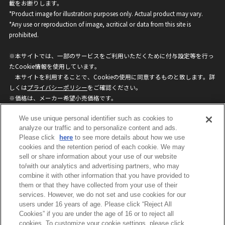
載をお断りします。
*Product image for illustration purposes only. Actual product may vary.
*Any use or reproduction of image, acritical or data from this site is
prohibited.
※本サイトでは、一部のサービスをご利用いただくために付与設定等を行っ
たCookie情報を使用しています。
本サイトを利用することで、Cookieの使用に同意するものと致します。詳
しくは
プライバシーポリシー
をご確認ください。
※価格は、メーカー希望小売価格です。
※商品名・発売日・価格などこのホームページの情報は変更になる場合がご
We use unique personal identifier such as cookies to
ざいますのでご了承ください。
analyze our traffic and to personalize content and ads.
Please click
here
to see more details about how we use
privacypolicy
Do Not Sell or Share My
cookies and the retention period of each cookie. We may
sell or share information about your use of our website
Personal Information
to/with our analytics and advertising partners, who may
ウェブサイトご利用条件
ソーシャルメディアポリシー
combine it with other information that you have provided to
個人情報保護方針
お問い合わせ
them or that they have collected from your use of their
services. However, we do not set and use cookies for our
users under 16 years of age. Please click “Reject All
Cookies” if you are under the age of 16 or to reject all
©BANDAI
cookies. To customize your cookie settings, please click