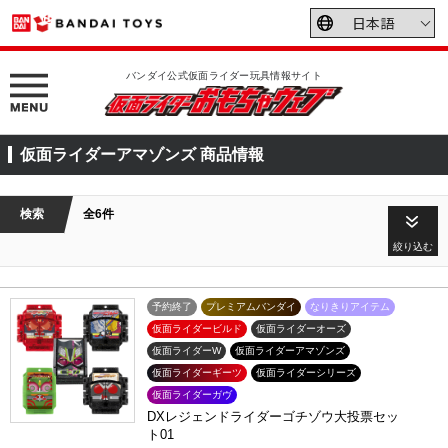
バンダイ公式仮面ライダー玩具情報サイト
仮面ライダーアマゾンズ 商品情報
検索
全6件
絞り込む
予約終了
プレミアムバンダイ
なりきりアイテム
仮面ライダービルド
仮面ライダーオーズ
仮面ライダーW
仮面ライダーアマゾンズ
仮面ライダーギーツ
仮面ライダーシリーズ
仮面ライダーガヴ
DXレジェンドライダーゴチゾウ大投票セッ
ト01