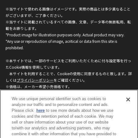
※当サイトで使われる画像はイメージです。実際の商品とは多少異なること
がございますが、ご了承ください。
※当サイトに掲載されているすべての画像、文章、データ等の無断転用、転
載をお断りします。
*Product image for illustration purposes only. Actual product may vary.
*Any use or reproduction of image, acritical or data from this site is
prohibited.
※本サイトでは、一部のサービスをご利用いただくために付与設定等を行っ
たCookie情報を使用しています。
本サイトを利用することで、Cookieの使用に同意するものと致します。詳
しくは
プライバシーポリシー
をご確認ください。
※価格は、メーカー希望小売価格です。
※商品名・発売日・価格などこのホームページの情報は変更になる場合がご
We use unique personal identifier such as cookies to
ざいますのでご了承ください。
analyze our traffic and to personalize content and ads.
Please click
here
to see more details about how we use
privacypolicy
Do Not Sell or Share My
cookies and the retention period of each cookie. We may
sell or share information about your use of our website
Personal Information
to/with our analytics and advertising partners, who may
ウェブサイトご利用条件
ソーシャルメディアポリシー
combine it with other information that you have provided to
個人情報保護方針
お問い合わせ