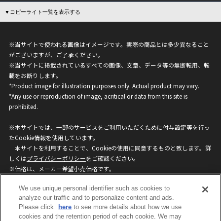
▼コピーライト一覧を表示する
※当サイトで使われる画像はイメージです。実際の商品とは多少異なること
がございますが、ご了承ください。
※当サイトに掲載されているすべての画像、文章、データ等の無断転用、転
載をお断りします。
*Product image for illustration purposes only. Actual product may vary.
*Any use or reproduction of image, acritical or data from this site is
prohibited.
※本サイトでは、一部のサービスをご利用いただくために付与設定等を行っ
たCookie情報を使用しています。
本サイトを利用することで、Cookieの使用に同意するものと致します。詳
しくは
プライバシーポリシー
をご確認ください。
※価格は、メーカー希望小売価格です。
※商品名・発売日・価格などこのホームページの情報は変更になる場合がご
We use unique personal identifier such as cookies to
ざいますのでご了承ください。
analyze our traffic and to personalize content and ads.
Please click
here
to see more details about how we use
privacypolicy
Do Not Sell or Share My
cookies and the retention period of each cookie. We may