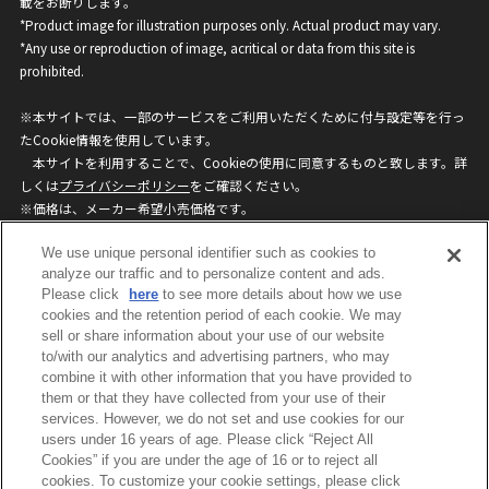
載をお断りします。
*Product image for illustration purposes only. Actual product may vary.
*Any use or reproduction of image, acritical or data from this site is
prohibited.
※本サイトでは、一部のサービスをご利用いただくために付与設定等を行っ
たCookie情報を使用しています。
本サイトを利用することで、Cookieの使用に同意するものと致します。詳
しくは
プライバシーポリシー
をご確認ください。
※価格は、メーカー希望小売価格です。
※商品名・発売日・価格などこのホームページの情報は変更になる場合がご
We use unique personal identifier such as cookies to
ざいますのでご了承ください。
analyze our traffic and to personalize content and ads.
Please click
here
to see more details about how we use
privacypolicy
Do Not Sell or Share My
cookies and the retention period of each cookie. We may
sell or share information about your use of our website
Personal Information
to/with our analytics and advertising partners, who may
ウェブサイトご利用条件
ソーシャルメディアポリシー
combine it with other information that you have provided to
個人情報保護方針
お問い合わせ
them or that they have collected from your use of their
services. However, we do not set and use cookies for our
users under 16 years of age. Please click “Reject All
Cookies” if you are under the age of 16 or to reject all
©BANDAI
cookies. To customize your cookie settings, please click