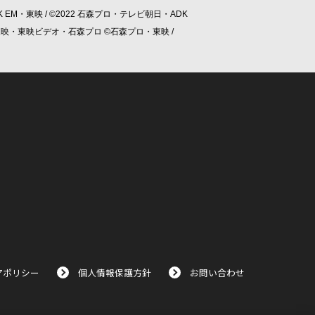
 EM・東映 / ©2022 石森プロ・テレビ朝日・ADK
/ ©東映・東映ビデオ・石森プロ ©石森プロ・東映 /
アポリシー
個人情報保護方針
お問い合わせ