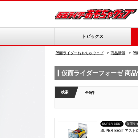
トピックス
仮面ライダーおもちゃウェブ
商品情報
仮
仮面ライダーフォーゼ 商品
検索
全9件
SUPER BEST
仮面ラ
SUPER BEST ア