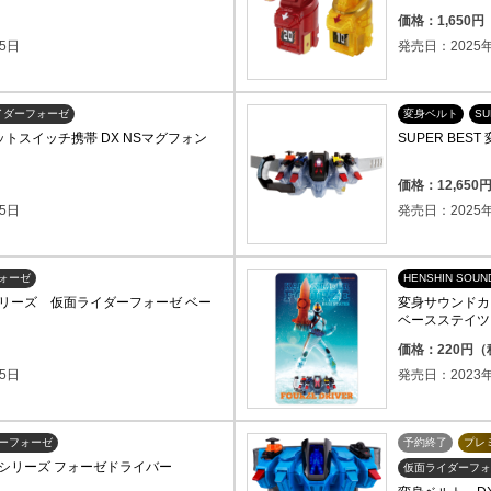
）
価格：1,650
5日
発売日：2025年
イダーフォーゼ
変身ベルト
SU
グネットスイッチ携帯 DX NSマグフォン
SUPER BE
）
価格：12,65
5日
発売日：2025年
ォーゼ
HENSHIN SOUN
リーズ 仮面ライダーフォーゼ ベー
変身サウンドカ
ベースステイツ
価格：220円
5日
発売日：2023年
ーフォーゼ
予約終了
プレ
シリーズ フォーゼドライバー
仮面ライダーフォ