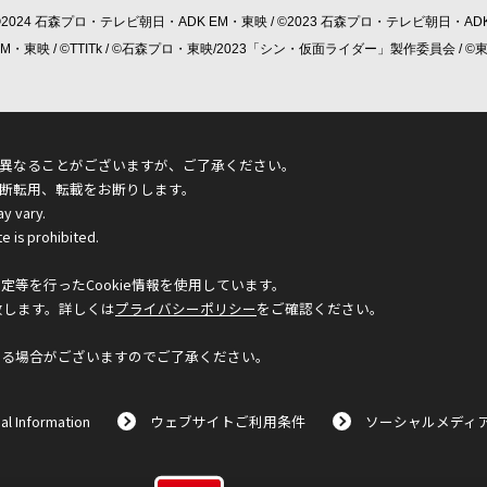
©2024 石森プロ・テレビ朝日・ADK EM・東映 / ©2023 石森プロ・テレビ朝日・ADK
 EM・東映 / ©TTITk / ©石森プロ・東映/2023「シン・仮面ライダー」製作委員会 
異なることがございますが、ご了承ください。
断転用、転載をお断りします。
ay vary.
e is prohibited.
等を行ったCookie情報を使用しています。
致します。詳しくは
プライバシーポリシー
をご確認ください。
なる場合がございますのでご了承ください。
al Information
ウェブサイトご利用条件
ソーシャルメディ