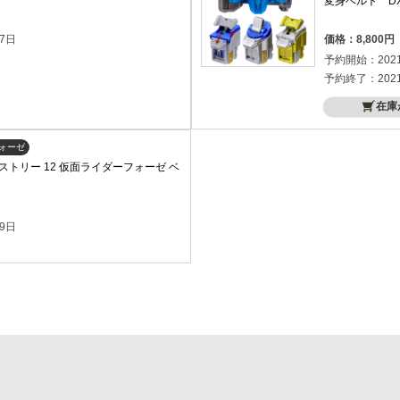
変身ベルト D
）
7日
価格：8,800
予約開始：202
予約終了：202
在庫
ォーゼ
トリー 12 仮面ライダーフォーゼ ベ
9日