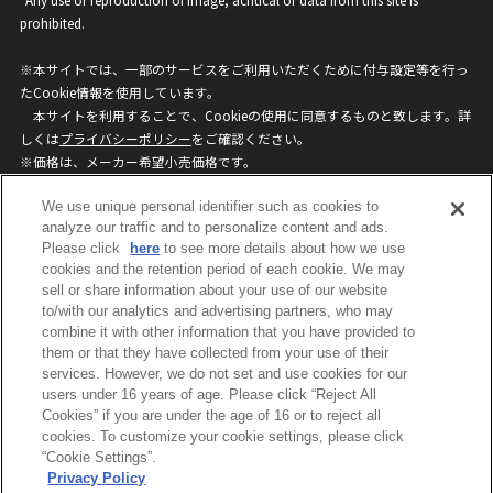
prohibited.
※本サイトでは、一部のサービスをご利用いただくために付与設定等を行っ
たCookie情報を使用しています。
本サイトを利用することで、Cookieの使用に同意するものと致します。詳
しくは
プライバシーポリシー
をご確認ください。
※価格は、メーカー希望小売価格です。
※商品名・発売日・価格などこのホームページの情報は変更になる場合がご
We use unique personal identifier such as cookies to
ざいますのでご了承ください。
analyze our traffic and to personalize content and ads.
Please click
here
to see more details about how we use
privacypolicy
Do Not Sell or Share My
cookies and the retention period of each cookie. We may
sell or share information about your use of our website
Personal Information
to/with our analytics and advertising partners, who may
ウェブサイトご利用条件
ソーシャルメディアポリシー
combine it with other information that you have provided to
個人情報保護方針
お問い合わせ
them or that they have collected from your use of their
services. However, we do not set and use cookies for our
users under 16 years of age. Please click “Reject All
Cookies” if you are under the age of 16 or to reject all
©BANDAI
cookies. To customize your cookie settings, please click
“Cookie Settings”.
Privacy Policy