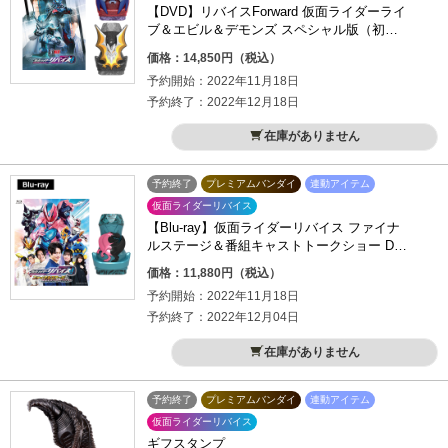
【DVD】リバイスForward 仮面ライダーライ
ブ＆エビル＆デモンズ スペシャル版（初回
生産限定）
価格：14,850円（税込）
予約開始：2022年11月18日
予約終了：2022年12月18日
在庫がありません
予約終了
プレミアムバンダイ
連動アイテム
仮面ライダーリバイス
【Blu-ray】仮面ライダーリバイス ファイナ
ルステージ＆番組キャストトークショー DX
トゥルーレックスバイスタンプ版
価格：11,880円（税込）
予約開始：2022年11月18日
予約終了：2022年12月04日
在庫がありません
予約終了
プレミアムバンダイ
連動アイテム
仮面ライダーリバイス
ギフスタンプ