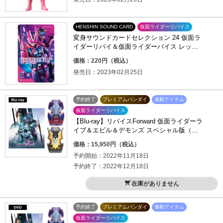
HENSHIN SOUND CARD
仮面ライダーリバイス
変身サウンドカードセレクション 24 仮面ラ
イダーリバイ＆仮面ライダーバイス レック
スゲノム
価格：220円（税込）
発売日：2023年02月25日
予約終了
プレミアムバンダイ
連動アイテム
仮面ライダーリバイス
【Blu-ray】リバイスForward 仮面ライダーラ
イブ＆エビル＆デモンズ スペシャル版（初
回生産限定）
価格：15,950円（税込）
予約開始：2022年11月18日
予約終了：2022年12月18日
在庫がありません
予約終了
プレミアムバンダイ
連動アイテム
仮面ライダーリバイス