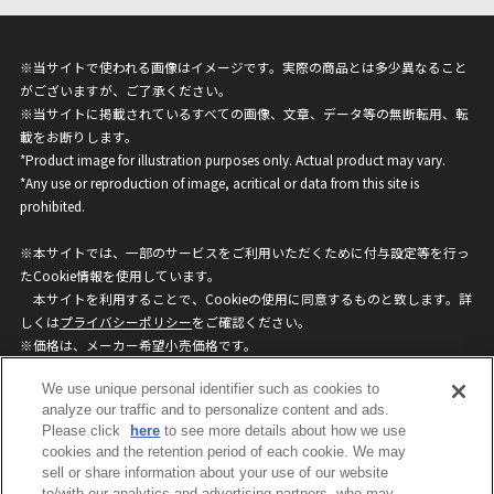
※当サイトで使われる画像はイメージです。実際の商品とは多少異なること
がございますが、ご了承ください。
※当サイトに掲載されているすべての画像、文章、データ等の無断転用、転
載をお断りします。
*Product image for illustration purposes only. Actual product may vary.
*Any use or reproduction of image, acritical or data from this site is
prohibited.
※本サイトでは、一部のサービスをご利用いただくために付与設定等を行っ
たCookie情報を使用しています。
本サイトを利用することで、Cookieの使用に同意するものと致します。詳
しくは
プライバシーポリシー
をご確認ください。
※価格は、メーカー希望小売価格です。
※商品名・発売日・価格などこのホームページの情報は変更になる場合がご
We use unique personal identifier such as cookies to
ざいますのでご了承ください。
analyze our traffic and to personalize content and ads.
Please click
here
to see more details about how we use
privacypolicy
Do Not Sell or Share My
cookies and the retention period of each cookie. We may
sell or share information about your use of our website
Personal Information
to/with our analytics and advertising partners, who may