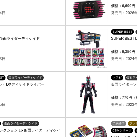
）
価格：6,600
4日
発売日：2026年
SUPER BEST
仮面ライダーディケイド
SUPER BES
）
価格：9,350
3日
発売日：2024年
ST
仮面ライダーディケイド
ソフビ
仮面ラ
身ベルト DXディケイドライバー
仮面ライダーソ
）
価格：770円
5日
発売日：2023年
仮面ライダーディケイド
予約終了
プレ
クション 16 仮面ライダーディケイ
CSMシリーズ