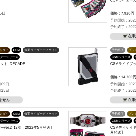
CSMライダーカ
5日
価格：7,920
予約開始：202
予約終了：202
在庫
ンダイ
CSM
仮面ライダーディケイド
予約終了
プレ
ダーシリーズ
CSMシリーズ
ト -DECADE-
CSMライドブッ
）
価格：14,30
月09日
予約開始：202
月25日
予約終了：202
ません
在庫
ンダイ
CSM
仮面ライダーディケイド
予約終了
プレ
ダーシリーズ
CSMシリーズ
ver.2【2次：2022年5月発送】
CSMディケイド
月発送】