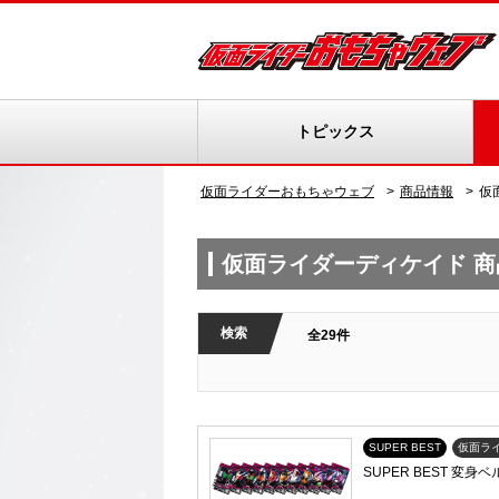
トピックス
仮面ライダーおもちゃウェブ
商品情報
仮
仮面ライダーディケイド 商
検索
全29件
SUPER BEST
仮面ラ
SUPER BEST 変