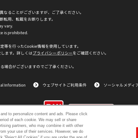
異なることがございますが、ご了承ください。
断転用、転載をお断りします。
ay vary.
e is prohibited.
等を行ったCookie情報を使用しています。
致します。詳しくは
プライバシーポリシー
をご確認ください。
なる場合がございますのでご了承ください。
al Information
ウェブサイトご利用条件
ソーシャルメディ
©BANDAI
c and to personalize content and ads. Please click
eriod of each cookie. We may sell or share
rtising partners, who may combine it with other
from your use of their services. However, we do
k “Reject All Cookies” if you are under the age of