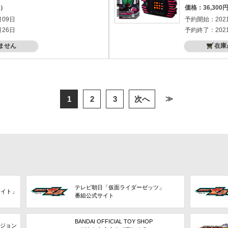
込）
価格：36,30
月09日
予約開始：202
月26日
予約終了：202
ません
在庫
≫
1
2
3
次へ
テレビ朝日「仮面ライダーゼッツ」
サイト」
番組公式サイト
BANDAI OFFICIAL TOY SHOP
ビジョン