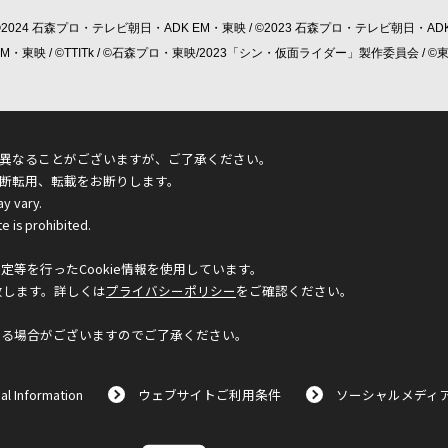
©2024 石森プロ・テレビ朝日・ADK EM・東映 / ©2023 石森プロ・テレビ朝日・ADK
 EM・東映 / ©TTITk / ©石森プロ・東映/2023「シン・仮面ライダー」製作委員会 
異なることがございますが、ご了承ください。
断転用、転載をお断りします。
ay vary.
e is prohibited.
等を行ったCookie情報を使用しています。
致します。詳しくは
プライバシーポリシー
をご確認ください。
なる場合がございますのでご了承ください。
al Information
ウェブサイトご利用条件
ソーシャルメディ