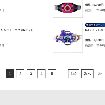
）
価格：9,900
4日
発売日：2026年
仮面ライダーマイ
クル＆ライドエグズ6セット
DXショットボ
）
価格：3,520
3日
発売日：2026年
...
≫
1
2
3
4
5
149
次へ