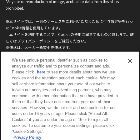
*Any use or reproduction of image, acritical or data from this site is
prohibited.
※本サイトでは、一部のサービスをご利用いただくために付与設定等を行っ
たCookie情報を使用しています。
本サイトを利用することで、Cookieの使用に同意するものと致します。詳
しくは
プライバシーポリシー
をご確認ください。
※価格は、メーカー希望小売価格です。
※商品名・発売日・価格などこのホームページの情報は変更になる場合がご
We use unique personal identifier such as cookies to
ざいますのでご了承ください。
analyze our traffic and to personalize content and ads.
Please click
here
to see more details about how we use
privacypolicy
Do Not Sell or Share My
cookies and the retention period of each cookie. We may
sell or share information about your use of our website
Personal Information
to/with our analytics and advertising partners, who may
ウェブサイトご利用条件
ソーシャルメディアポリシー
combine it with other information that you have provided to
個人情報保護方針
お問い合わせ
them or that they have collected from your use of their
services. However, we do not set and use cookies for our
users under 16 years of age. Please click “Reject All
Cookies” if you are under the age of 16 or to reject all
©BANDAI
cookies. To customize your cookie settings, please click
“Cookie Settings”.
Privacy Policy