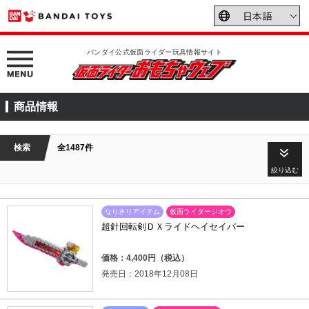
バンダイ公式仮面ライダー玩具情報サイト
商品情報
検索
全1487件
絞り込む
なりきりアイテム
仮面ライダージオウ
超針回転剣ＤＸライドヘイセイバー
価格：4,400円（税込）
発売日：2018年12月08日