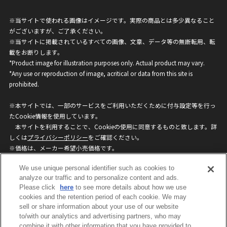
※当サイトで使われる画像はイメージです。実際の商品とは多少異なること
がございますが、ご了承ください。
※当サイトに掲載されているすべての画像、文章、データ等の無断転用、転
載をお断りします。
*Product image for illustration purposes only. Actual product may vary.
*Any use or reproduction of image, acritical or data from this site is
prohibited.
※本サイトでは、一部のサービスをご利用いただくために付与設定等を行っ
たCookie情報を使用しています。
本サイトを利用することで、Cookieの使用に同意するものと致します。詳
しくは
プライバシーポリシー
をご確認ください。
※価格は、メーカー希望小売価格です。
※商品名・発売日・価格などこのホームページの情報は変更になる場合がご
We use unique personal identifier such as cookies to
ざいますのでご了承ください。
analyze our traffic and to personalize content and ads.
Please click
here
to see more details about how we use
cookies and the retention period of each cookie. We may
privacypolicy
Do Not Sell or Share My
sell or share information about your use of our website
Personal Information
to/with our analytics and advertising partners, who may
ウェブサイトご利用条件
ソーシャルメディアポリシー
combine it with other information that you have provided to