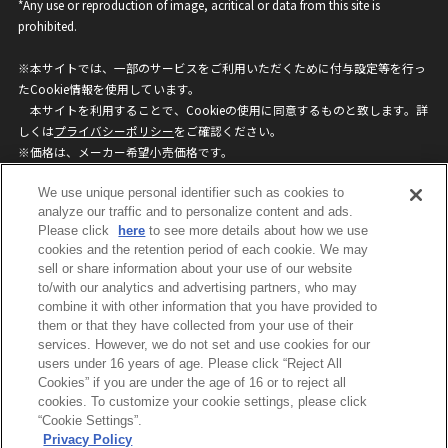
*Any use or reproduction of image, acritical or data from this site is
prohibited.
※本サイトでは、一部のサービスをご利用いただくために付与設定等を行っ
たCookie情報を使用しています。
本サイトを利用することで、Cookieの使用に同意するものと致します。詳
しくは
プライバシーポリシー
をご確認ください。
※価格は、メーカー希望小売価格です。
※商品名・発売日・価格などこのホームページの情報は変更になる場合がご
We use unique personal identifier such as cookies to
ざいますのでご了承ください。
analyze our traffic and to personalize content and ads.
Please click
here
to see more details about how we use
privacypolicy
Do Not Sell or Share My
cookies and the retention period of each cookie. We may
sell or share information about your use of our website
Personal Information
to/with our analytics and advertising partners, who may
ウェブサイトご利用条件
ソーシャルメディアポリシー
combine it with other information that you have provided to
個人情報保護方針
お問い合わせ
them or that they have collected from your use of their
services. However, we do not set and use cookies for our
users under 16 years of age. Please click “Reject All
Cookies” if you are under the age of 16 or to reject all
©BANDAI
cookies. To customize your cookie settings, please click
“Cookie Settings”.
Privacy Policy