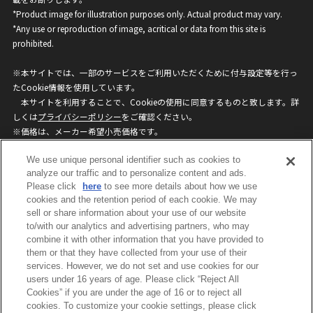
*Product image for illustration purposes only. Actual product may vary.
*Any use or reproduction of image, acritical or data from this site is
prohibited.
※本サイトでは、一部のサービスをご利用いただくために付与設定等を行っ
たCookie情報を使用しています。
本サイトを利用することで、Cookieの使用に同意するものと致します。詳
しくは
プライバシーポリシー
をご確認ください。
※価格は、メーカー希望小売価格です。
※商品名・発売日・価格などこのホームページの情報は変更になる場合がご
We use unique personal identifier such as cookies to
ざいますのでご了承ください。
analyze our traffic and to personalize content and ads.
Please click
here
to see more details about how we use
privacypolicy
Do Not Sell or Share My
cookies and the retention period of each cookie. We may
sell or share information about your use of our website
Personal Information
to/with our analytics and advertising partners, who may
ウェブサイトご利用条件
ソーシャルメディアポリシー
combine it with other information that you have provided to
個人情報保護方針
お問い合わせ
them or that they have collected from your use of their
services. However, we do not set and use cookies for our
users under 16 years of age. Please click “Reject All
Cookies” if you are under the age of 16 or to reject all
©BANDAI
cookies. To customize your cookie settings, please click