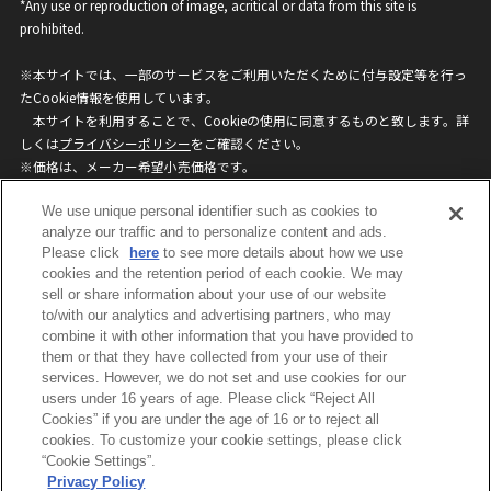
*Any use or reproduction of image, acritical or data from this site is
prohibited.
※本サイトでは、一部のサービスをご利用いただくために付与設定等を行っ
たCookie情報を使用しています。
本サイトを利用することで、Cookieの使用に同意するものと致します。詳
しくは
プライバシーポリシー
をご確認ください。
※価格は、メーカー希望小売価格です。
※商品名・発売日・価格などこのホームページの情報は変更になる場合がご
We use unique personal identifier such as cookies to
ざいますのでご了承ください。
analyze our traffic and to personalize content and ads.
Please click
here
to see more details about how we use
privacypolicy
Do Not Sell or Share My
cookies and the retention period of each cookie. We may
sell or share information about your use of our website
Personal Information
to/with our analytics and advertising partners, who may
ウェブサイトご利用条件
ソーシャルメディアポリシー
combine it with other information that you have provided to
個人情報保護方針
お問い合わせ
them or that they have collected from your use of their
services. However, we do not set and use cookies for our
users under 16 years of age. Please click “Reject All
Cookies” if you are under the age of 16 or to reject all
©BANDAI
cookies. To customize your cookie settings, please click
“Cookie Settings”.
Privacy Policy