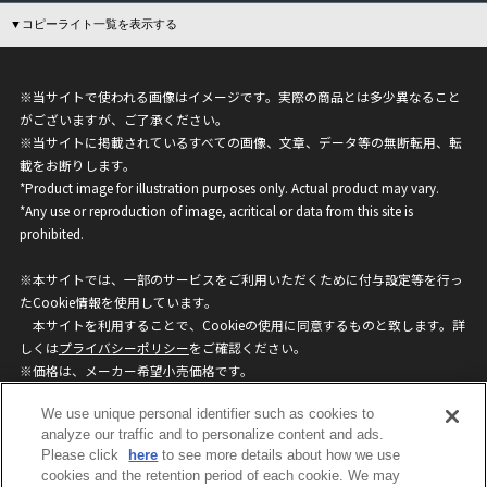
▼コピーライト一覧を表示する
※当サイトで使われる画像はイメージです。実際の商品とは多少異なること
がございますが、ご了承ください。
※当サイトに掲載されているすべての画像、文章、データ等の無断転用、転
載をお断りします。
*Product image for illustration purposes only. Actual product may vary.
*Any use or reproduction of image, acritical or data from this site is
prohibited.
※本サイトでは、一部のサービスをご利用いただくために付与設定等を行っ
たCookie情報を使用しています。
本サイトを利用することで、Cookieの使用に同意するものと致します。詳
しくは
プライバシーポリシー
をご確認ください。
※価格は、メーカー希望小売価格です。
※商品名・発売日・価格などこのホームページの情報は変更になる場合がご
We use unique personal identifier such as cookies to
ざいますのでご了承ください。
analyze our traffic and to personalize content and ads.
Please click
here
to see more details about how we use
privacypolicy
Do Not Sell or Share My
cookies and the retention period of each cookie. We may