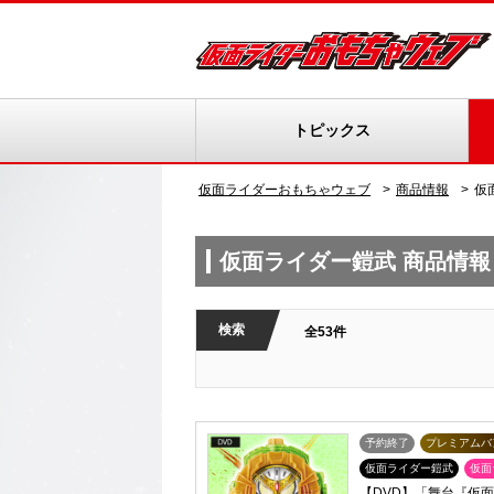
トピックス
仮面ライダーおもちゃウェブ
商品情報
仮
仮面ライダー鎧武 商品情報
検索
全53件
予約終了
プレミアムバ
仮面ライダー鎧武
仮面
【DVD】「舞台『仮