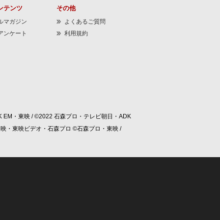
ンテンツ
その他
ルマガジン
よくあるご質問
アンケート
利用規約
 EM・東映 / ©2022 石森プロ・テレビ朝日・ADK
/ ©東映・東映ビデオ・石森プロ ©石森プロ・東映 /