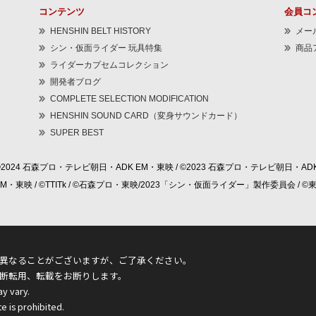
コンテンツ
会員コ
HENSHIN BELT HISTORY
メー
シン・仮面ライダー 玩具特集
商品
ライダーカプセムコレクション
開発者ブログ
COMPLETE SELECTION MODIFICATION
HENSHIN SOUND CARD（変身サウンドカード）
SUPER BEST
©2024 石森プロ・テレビ朝日・ADK EM・東映 / ©2023 石森プロ・テレビ朝日・ADK
 EM・東映 / ©TTITk / ©石森プロ・東映/2023「シン・仮面ライダー」製作委員会 
異なることがございますが、ご了承ください。
断転用、転載をお断りします。
ay vary.
e is prohibited.