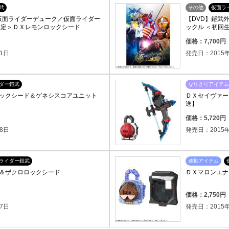
武
その他
仮面ラ
外伝 仮面ライダーデューク／仮面ライダー
【DVD】鎧武
限定＞ＤＸレモンロックシード
ックル ＜初回
）
価格：7,700
1日
発売日：2015年
ダー鎧武
なりきりアイテム
ックシード＆ゲネシスコアユニット
ＤＸセイヴァー
送】
）
価格：5,720
8日
発売日：2015年
ライダー鎧武
連動アイテム
＆ザクロロックシード
ＤＸマロンエナ
）
価格：2,750
7日
発売日：2015年