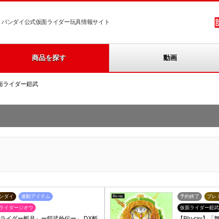
バンダイ公式仮面ライダー玩具情報サイト
商品を探す
動画
面ライダー鎧武
ンダイ
連動アイテム
予約終了
プレ
ライダージオウ
仮面ライダー鎧武
面ライダー斬月』ー鎧武外伝ー」 DX斬
【Blu-ray