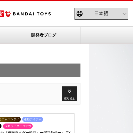
開発者ブログ
絞り込む
ミアムバンダイ
連動アイテム
仮面ライダージオウ
】「舞台『仮面ライダー斬月』ー鎧武外伝ー」 DX