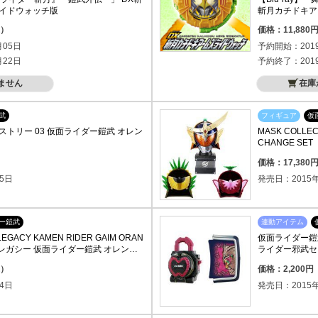
イドウォッチ版
斬月カチドキア
込）
価格：11,88
月05日
予約開始：201
月22日
予約終了：201
ません
在庫
武
フィギュア
仮
トリー 03 仮面ライダー鎧武 オレン
MASK COLLEC
CHANGE S
ムズチェンジセ
価格：17,38
5日
発売日：2015年
ー鎧武
連動アイテム
LEGACY KAMEN RIDER GAIM ORAN
仮面ライダー鎧
レ レガシー 仮面ライダー鎧武 オレンジ
ライダー邪武セ
込）
価格：2,200
4日
発売日：2015年