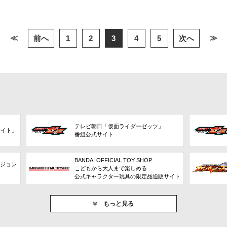
≪
≫
前へ
1
2
3
4
5
次へ
テレビ朝日「仮面ライダーゼッツ」
サイト」
番組公式サイト
BANDAI OFFICIAL TOY SHOP
ビジョン
こどもから大人まで楽しめる
公式キャラクター玩具の限定品通販サイト
もっと見る