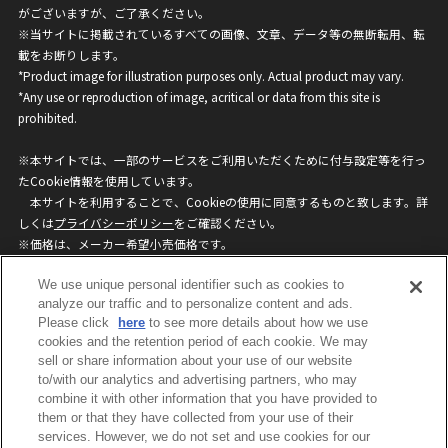
がございますが、ご了承ください。
※当サイトに掲載されているすべての画像、文章、データ等の無断転用、転
載をお断りします。
*Product image for illustration purposes only. Actual product may vary.
*Any use or reproduction of image, acritical or data from this site is
prohibited.
※本サイトでは、一部のサービスをご利用いただくために付与設定等を行っ
たCookie情報を使用しています。
本サイトを利用することで、Cookieの使用に同意するものと致します。詳
しくは
プライバシーポリシー
をご確認ください。
※価格は、メーカー希望小売価格です。
※商品名・発売日・価格などこのホームページの情報は変更になる場合がご
We use unique personal identifier such as cookies to
ざいますのでご了承ください。
analyze our traffic and to personalize content and ads.
Please click
here
to see more details about how we use
privacypolicy
Do Not Sell or Share My
cookies and the retention period of each cookie. We may
sell or share information about your use of our website
Personal Information
to/with our analytics and advertising partners, who may
ウェブサイトご利用条件
ソーシャルメディアポリシー
combine it with other information that you have provided to
個人情報保護方針
お問い合わせ
them or that they have collected from your use of their
services. However, we do not set and use cookies for our