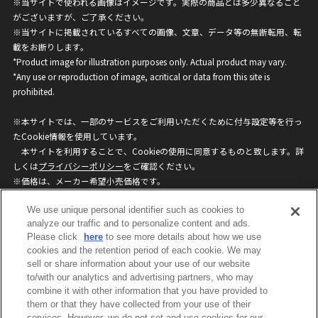
※当サイトで使われる画像はイメージです。実際の商品とは多少異なること
がございますが、ご了承ください。
※当サイトに掲載されているすべての画像、文章、データ等の無断転用、転
載をお断りします。
*Product image for illustration purposes only. Actual product may vary.
*Any use or reproduction of image, acritical or data from this site is
prohibited.
※本サイトでは、一部のサービスをご利用いただくために付与設定等を行っ
たCookie情報を使用しています。
本サイトを利用することで、Cookieの使用に同意するものと致します。詳
しくは
プライバシーポリシー
をご確認ください。
※価格は、メーカー希望小売価格です。
※商品名・発売日・価格などこのホームページの情報は変更になる場合がご
We use unique personal identifier such as cookies to
ざいますのでご了承ください。
analyze our traffic and to personalize content and ads.
Please click
here
to see more details about how we use
privacypolicy
Do Not Sell or Share My
cookies and the retention period of each cookie. We may
sell or share information about your use of our website
Personal Information
to/with our analytics and advertising partners, who may
ウェブサイトご利用条件
ソーシャルメディアポリシー
combine it with other information that you have provided to
個人情報保護方針
お問い合わせ
them or that they have collected from your use of their
services. However, we do not set and use cookies for our