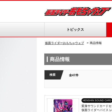
トピックス
仮面ライダーおもちゃウェブ
商品情報
商品情報
検索
全47件
HENSHIN SOUND CARD
変身サウンドカードセレ
仮面ライダーバイス 