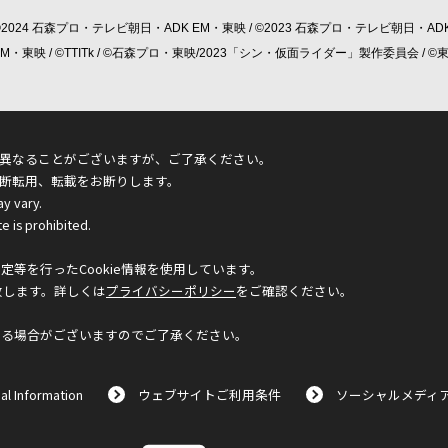
©2024 石森プロ・テレビ朝日・ADK EM・東映 / ©2023 石森プロ・テレビ朝日・ADK
 EM・東映 / ©TTITk / ©石森プロ・東映/2023「シン・仮面ライダー」製作委員会 
異なることがございますが、ご了承ください。
断転用、転載をお断りします。
ay vary.
e is prohibited.
等を行ったCookie情報を使用しています。
致します。詳しくは
プライバシーポリシー
をご確認ください。
なる場合がございますのでご了承ください。
al Information
ウェブサイトご利用条件
ソーシャルメディ