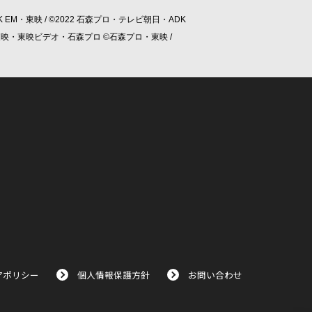
 EM・東映 / ©2022 石森プロ・テレビ朝日・ADK
/ ©東映・東映ビデオ・石森プロ ©石森プロ・東映 /
アポリシー
個人情報保護方針
お問い合わせ