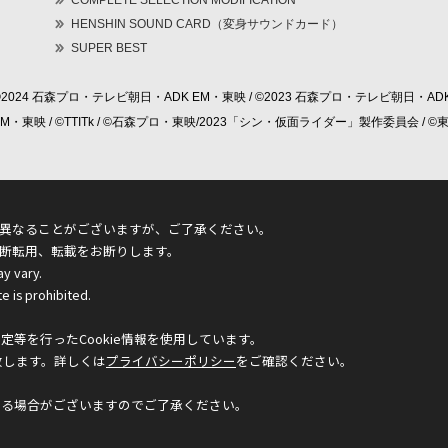
COMPLETE SELECTION MODIFICATION
HENSHIN SOUND CARD（変身サウンドカード）
SUPER BEST
©2024 石森プロ・テレビ朝日・ADK EM・東映 / ©2023 石森プロ・テレビ朝日・ADK
 EM・東映 / ©TTITk / ©石森プロ・東映/2023「シン・仮面ライダー」製作委員会 
異なることがございますが、ご了承ください。
断転用、転載をお断りします。
ay vary.
e is prohibited.
等を行ったCookie情報を使用しています。
致します。詳しくは
プライバシーポリシー
をご確認ください。
なる場合がございますのでご了承ください。