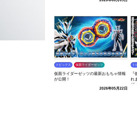
トピックス
仮面ライダーゼッツ
ト
仮面ライダーゼッツの最新おもちゃ情報
『
が公開！
れ
ザ
2026年05月22日
録し
レ
場