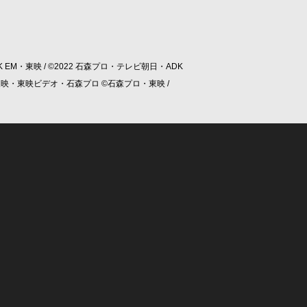
 EM・東映 / ©2022 石森プロ・テレビ朝日・ADK
/ ©東映・東映ビデオ・石森プロ ©石森プロ・東映 /