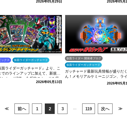
2026年05月29日
2026年05月
仮面ライダー 開発者ブログ
ピックス
仮面ライダーガッチャード
仮面ライダーガッチャード
仮面ライダーガッチャード』より、こ
ガッチャード最新玩具情報が盛りだ
までのラインアップに加えて、新規デ
ん！メモリアルケミーニジゴン、ラ
インカード3種、全45枚のカードを収
ケミートレカレジェンドライダーカ
2026年05月13日
た「PREMIUM DX ライドケミート
2026年05月
セットをご紹介！
カ レジェンドライダーセット」が登
！
...
≪
≫
前へ
1
2
3
119
次へ