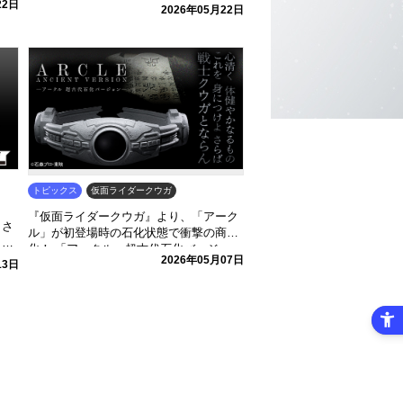
22日
2026年05月22日
トピックス
仮面ライダークウガ
『仮面ライダークウガ』より、「アーク
くさ
ル」が初登場時の石化状態で衝撃の商品
イド
化！ 「アークル 超古代石化バージョ
ード
2026年05月07日
ン」がプレミアムバンダイにて予約受付
13日
開始！