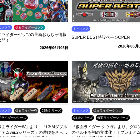
ピックス
仮面ライダーゼッツ
トピックス
面ライダーゼッツの最新おもちゃ情報
SUPER BEST特設ページOPEN
公開！
2026年06月
2026年06月05日
ピックス
仮面ライダーW
CSMシリーズ
トピックス
仮面ライダークウガ
面ライダーシリーズ
CSMシリーズ
仮面ライダーシリーズ
仮面ライダーW」より、「CSMダブル
『仮面ライダー クウガ』より、グロ
イテムver.2シリーズ」の遊びをさらに
のベルトを初の立体化！！プレミア
張する4種のメモリが登場!!
ンダイにて予約受付開始！