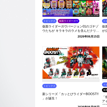
トピックス
仮面ライダーガヴ
ト
仮面ライダーガヴバージョン01のゴチゾ
仮
ウたちが キラキラのラメを含んだクリア
が
カラーで登場！
2026年06月15日
ト
トピックス
仮
新シリーズ「カッとびライダーBOOST!!
「
」が誕生！
ア
拡
2026年06月05日