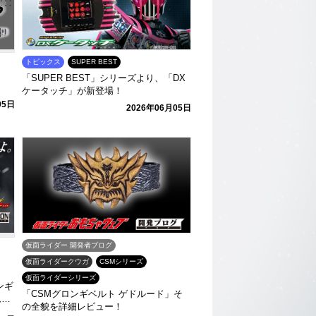
トピックス
SUPER BEST
「SUPER BEST」シリーズより、「DX
ケータッチ」が新登場！
05日
2026年06月05日
仮面ライダー 開発者ブログ
仮面ライダークウガ
CSMシリーズ
仮面ライダーシリーズ
ンギ
「CSMグロンギベルト ゲドルード」そ
ムバ
の全貌を詳細レビュー！