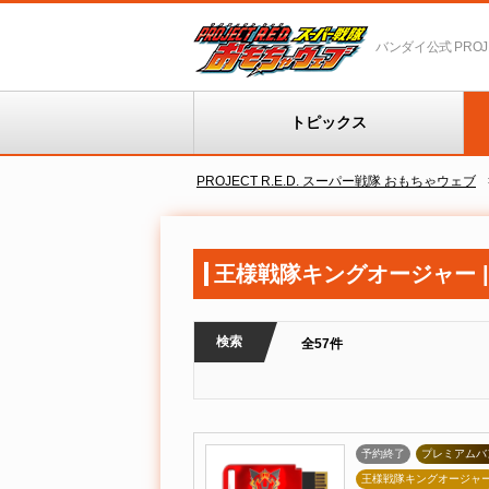
バンダイ公式 PROJEC
トピックス
PROJECT R.E.D. スーパー戦隊 おもちゃウェブ
王様戦隊キングオージャー |
検索
全57件
予約終了
プレミアムバ
王様戦隊キングオージャ