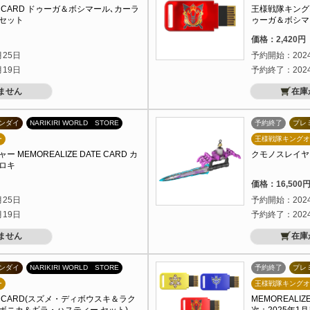
ATA CARD ドゥーガ＆ボシマール､カーラ
王様戦隊キングオー
セット
ゥーガ＆ボシマ
）
価格：2,420
月25日
予約開始：202
月19日
予約終了：202
ません
在庫
ンダイ
NARIKIRI WORLD STORE
予約終了
プレ
ー
王様戦隊キングオ
MEMOREALIZE DATE CARD カ
クモノスレイヤー -
ロキ
）
価格：16,50
月25日
予約開始：202
月19日
予約終了：202
ません
在庫
ンダイ
NARIKIRI WORLD STORE
予約終了
プレ
ー
王様戦隊キングオ
ATA CARD(スズメ・ディボウスキ＆ラク
MEMOREALI