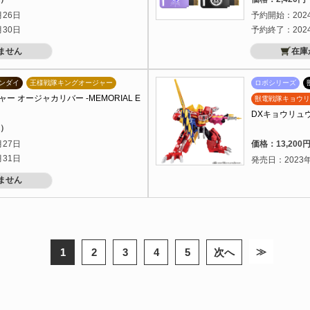
月26日
予約開始：202
月30日
予約終了：202
ません
在庫
ンダイ
王様戦隊キングオージャー
ロボシリーズ
 オージャカリバー -MEMORIAL E
獣電戦隊キョウリ
DXキョウリュウジ
込）
月27日
価格：13,20
月31日
発売日：2023年
ません
≫
1
2
3
4
5
次へ