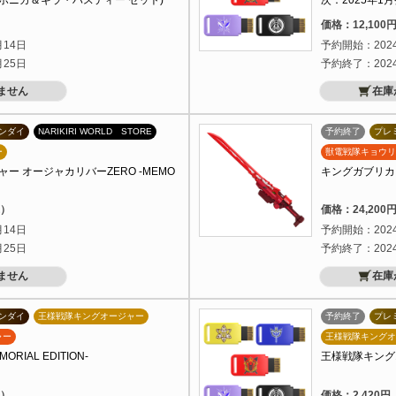
ボニカ＆ギラ・ハスティー セット)
次：2025年1
）
価格：12,10
月14日
予約開始：202
月25日
予約終了：202
ません
在庫
ンダイ
NARIKIRI WORLD STORE
予約終了
プレ
ー
獣電戦隊キョウリ
ー オージャカリバーZERO -MEMO
キングガブリカリバー
込）
価格：24,20
月14日
予約開始：202
月25日
予約終了：202
ません
在庫
ンダイ
王様戦隊キングオージャー
予約終了
プレ
ャー
王様戦隊キングオ
RIAL EDITION-
王様戦隊キングオー
込）
価格：2,420