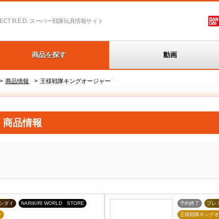
T R.E.D.
スーパー戦隊玩具情報サイト
商品を探す
動画
商品情報
王様戦隊キングオージャー
 商品情報
ンダイ
NARIKIRI WORLD STORE
予約終了
プレ
ー
王様戦隊キングオ