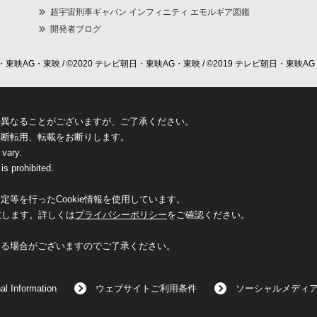
超宇宙刑事ギャバン インフィニティ エモルギア図鑑
開発者ブログ
東映AG・東映 / ©2020 テレビ朝日・東映AG・東映 / ©2019 テレビ朝日・東映AG
少異なることがございますが、ご了承ください。
無断転用、転載をお断りします。
 vary.
is prohibited.
等を行ったCookie情報を使用しています。
致します。詳しくは
プライバシーポリシー
をご確認ください。
なる場合がございますのでご了承ください。
al Information
ウェブサイトご利用条件
ソーシャルメディ