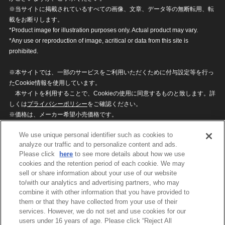
※当サイトに掲載されているすべての画像、文章、データ等の無断転用、転
載をお断りします。
*Product image for illustration purposes only. Actual product may vary.
*Any use or reproduction of image, acritical or data from this site is
prohibited.
※本サイトでは、一部のサービスをご利用いただくために付与設定等を行っ
たCookie情報を使用しています。
本サイトを利用することで、Cookieの使用に同意するものと致します。詳
しくは
プライバシーポリシー
をご確認ください。
※価格は、メーカー希望小売価格です。
※商品名・発売日・価格などこのホームページの情報は変更になる場合がご
We use unique personal identifier such as cookies to
ざいますのでご了承ください。
analyze our traffic and to personalize content and ads.
Please click
here
to see more details about how we use
cookies and the retention period of each cookie. We may
privacypolicy
Do Not Sell or Share My
sell or share information about your use of our website
Personal Information
to/with our analytics and advertising partners, who may
ウェブサイトご利用条件
ソーシャルメディアポリシー
combine it with other information that you have provided to
個人情報保護方針
お問い合わせ
them or that they have collected from your use of their
services. However, we do not set and use cookies for our
users under 16 years of age. Please click “Reject All