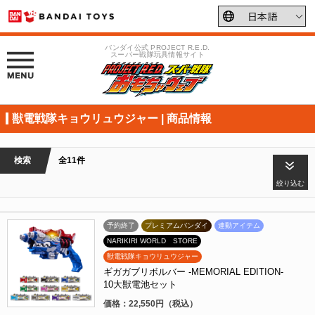
バンダイ公式 PROJECT R.E.D.
スーパー戦隊玩具情報サイト
獣電戦隊キョウリュウジャー | 商品情報
検索
全11件
絞り込む
予約終了
プレミアムバンダイ
連動アイテム
NARIKIRI WORLD STORE
獣電戦隊キョウリュウジャー
ギガガブリボルバー -MEMORIAL EDITION-
10大獣電池セット
価格：22,550円（税込）