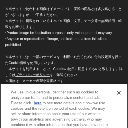
※当サイトで使われる画像はイメージです。実際の商品とは多少異なること
がございますが、ご了承ください。
※当サイトに掲載されているすべての画像、文章、データ等の無断転用、転
載をお断りします。
*Product image for illustration purposes only. Actual product may vary.
*Any use or reproduction of image, acritical or data from this site is
prohibited.
※本サイトでは、一部のサービスをご利用いただくために付与設定等を行っ
たCookie情報を使用しています。
本サイトを利用することで、Cookieの使用に同意するものと致します。詳
しくは
プライバシーポリシー
をご確認ください。
※価格は、メーカー希望小売価格です。
※商品名・発売日・価格などこのホームページの情報は変更になる場合がご
We use unique personal identifier such as cookies to
ざいますのでご了承ください。
analyze our traffic and to personalize content and ads.
Please click
here
to see more details about how we use
cookies and the retention period of each cookie. We may
privacypolicy
Do Not Sell or Share My
sell or share information about your use of our website
Personal Information
to/with our analytics and advertising partners, who may
ウェブサイトご利用条件
ソーシャルメディアポリシー
combine it with other information that you have provided to
個人情報保護方針
お問い合わせ