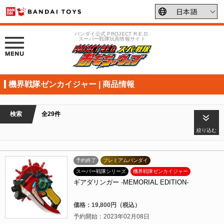
バンダイ公式 PROJECT R.E.D.
スーパー戦隊玩具情報サイト
機界戦隊ゼンカイジャー | 商品情報
検索
全29件
絞り込む
予約終了
プレミアムバンダイ
スーパー戦隊シリーズ
機界戦隊ゼンカイジャー
ギアダリンガー -MEMORIAL EDITION-
価格：19,800円（税込）
予約開始：2023年02月08日