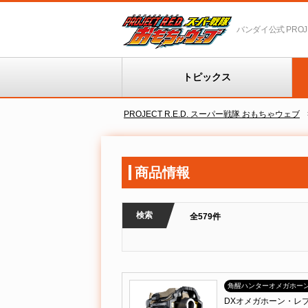
バンダイ公式 PROJEC
トピックス
PROJECT R.E.D. スーパー戦隊 おもちゃウェブ
商品情報
検索
全579件
角醒ハンターオメガホー
DXオメガホーン・レ