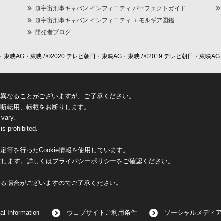
超宇宙刑事ギャバン インフィニティ パーフェクトガイド
超宇宙刑事ギャバン インフィニティ エモルギア図鑑
開発者ブログ
東映AG・東映 / ©2020 テレビ朝日・東映AG・東映 / ©2019 テレビ朝日・東映AG
少異なることがございますが、ご了承ください。
無断転用、転載をお断りします。
 vary.
is prohibited.
等を行ったCookie情報を使用しています。
致します。詳しくは
プライバシーポリシー
をご確認ください。
なる場合がございますのでご了承ください。
al Information
ウェブサイトご利用条件
ソーシャルメディ