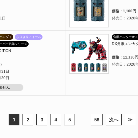
）
価格：1,100
1日
発売日：2026年
バンダイ
なりきりアイテム
角醒ハンターオメ
DX角獣エンカ
ーパー戦隊シリーズ
ITION-
価格：11,33
込）
発売日：2026年
月31日
月30日
ません
...
≫
1
2
3
4
5
58
次へ