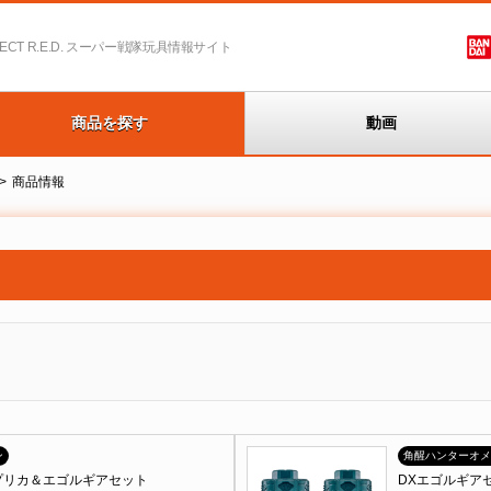
T R.E.D.
スーパー戦隊玩具情報サイト
商品を探す
動画
商品情報
ン
角醒ハンターオメ
プリカ＆エゴルギアセット
DXエゴルギアセ