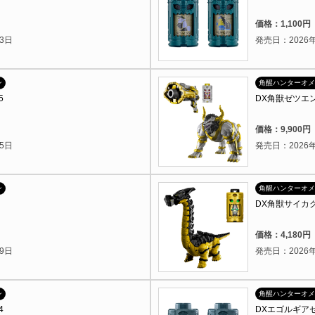
）
価格：1,100
3日
発売日：2026年
ン
角醒ハンターオメ
5
DX角獣ゼツエ
）
価格：9,900
5日
発売日：2026年
ン
角醒ハンターオメ
DX角獣サイカ
）
価格：4,180
9日
発売日：2026年
ン
角醒ハンターオメ
4
DXエゴルギアセ