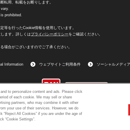
無断転用、転載をお断りします。
 vary.
is prohibited.
等を行ったCookie情報を使用しています。
致します。詳しくは
プライバシーポリシー
をご確認ください。
なる場合がございますのでご了承ください。
al Information
ウェブサイトご利用条件
ソーシャルメディ
©BANDAI
c and to personalize content and ads. Please click
eriod of each cookie. We may sell or share
rtising partners, who may combine it with other
from your use of their services. However, we do
k “Reject All Cookies” if you are under the age of
コピーライト一覧を表示する
ick “Cookie Settings”.