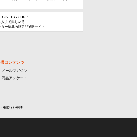
FICIAL TOY SHOP
大人まで楽しめる
クター玩具の限定品通販サイト
会員コンテンツ
メールマガジン
商品アンケート
・東映 / ©東映