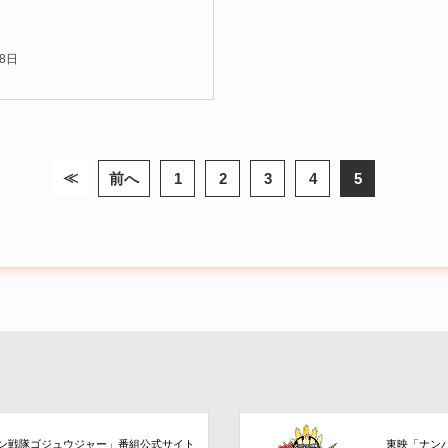
）
8日
≪
前へ
1
2
3
4
5
ン戦隊ゴジュウジャー」番組公式サイト
東映「ナン