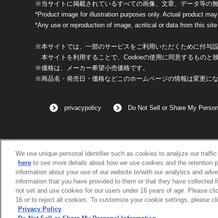
※当サイトに掲載されているすべての画像、文章、データ等の
*Product image for illustration purposes only. Actual product may
*Any use or reproduction of image, acritical or data from this site 
※本サイトでは、一部のサービスをご利用いただくために付与設定
本サイトを利用することで、Cookieの使用に同意するものと
※価格は、メーカー希望小売価格です。
※商品名・発売日・価格などこのホームページの情報は変更に
privacypolicy
Do Not Sell or Share My Person
We use unique personal identifier such as cookies to analyze our traffi
here
to see more details about how we use cookies and the retention p
information about your use of our website to/with our analytics and adve
information that you have provided to them or that they have collected 
not set and use cookies for our users under 16 years of age. Please clic
16 or to reject all cookies. To customize your cookie settings, please cl
Privacy Policy