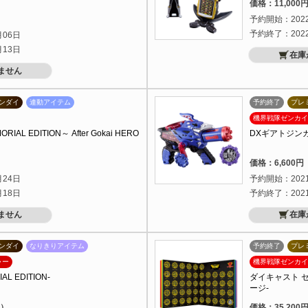
価格：11,00
）
予約開始：202
予約終了：202
月06日
月13日
在庫
ません
ンダイ
連動アイテム
予約終了
プレ
機界戦隊ゼンカイ
L EDITION～ After Gokai HERO
DXギアトジン
）
価格：6,600
月24日
予約開始：202
月18日
予約終了：202
ません
在庫
ンダイ
なりきりアイテム
予約終了
プレ
ャー
機界戦隊ゼンカイ
 EDITION-
ダイキャスト 
ージ-
込）
価格：35,20