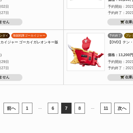
月02日
予約開始：202
月27日
予約終了：202
ません
在庫
ンダイ
海賊戦隊ゴーカイジャー
予約終了
プレ
・ゴーカイジャー ゴーカイガレオンキー版
【DVD】テン
込）
価格：13,20
月29日
予約開始：202
月27日
予約終了：202
ません
在庫
...
...
前へ
1
6
7
8
11
次へ