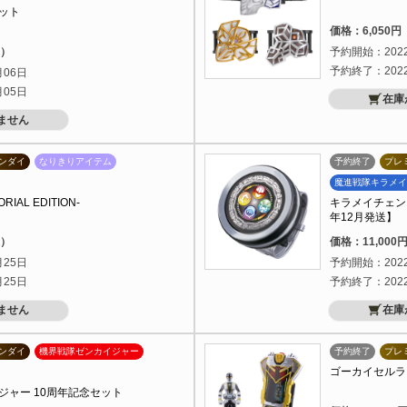
ット
価格：6,050
込）
予約開始：202
予約終了：202
月06日
月05日
在庫
ません
ンダイ
なりきりアイテム
予約終了
プレ
魔進戦隊キラメイ
AL EDITION-
キラメイチェンジャ
年12月発送】
込）
価格：11,00
月25日
予約開始：202
月25日
予約終了：202
ません
在庫
ンダイ
機界戦隊ゼンカイジャー
予約終了
プレ
ゴーカイセルラー -
ジャー 10周年記念セット