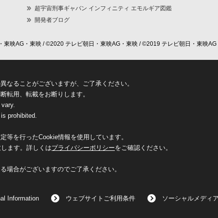
超宇宙刑事ギャバン インフィニティ エモルギア図鑑
開発者ブログ
東映AG・東映 / ©2020 テレビ朝日・東映AG・東映 / ©2019 テレビ朝日・東映AG
少異なることがございますが、ご了承ください。
無断転用、転載をお断りします。
 vary.
is prohibited.
等を行ったCookie情報を使用しています。
致します。詳しくは
プライバシーポリシー
をご確認ください。
なる場合がございますのでご了承ください。
al Information
ウェブサイトご利用条件
ソーシャルメディ