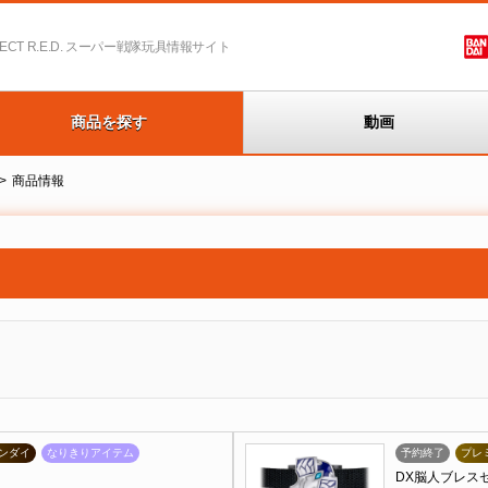
T R.E.D.
スーパー戦隊玩具情報サイト
商品を探す
動画
商品情報
ンダイ
なりきりアイテム
予約終了
プレ
DX脳人ブレス