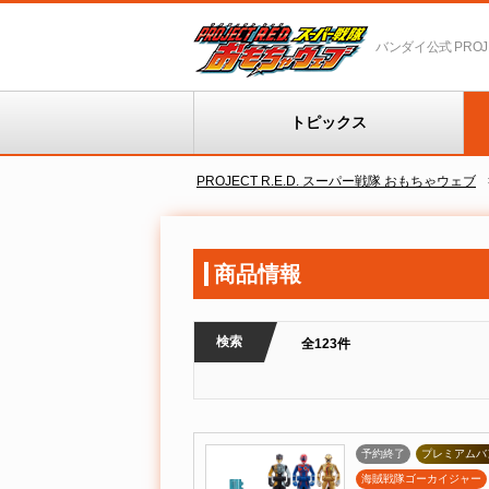
バンダイ公式 PROJEC
トピックス
PROJECT R.E.D. スーパー戦隊 おもちゃウェブ
商品情報
検索
全123件
予約終了
プレミアムバ
海賊戦隊ゴーカイジャー