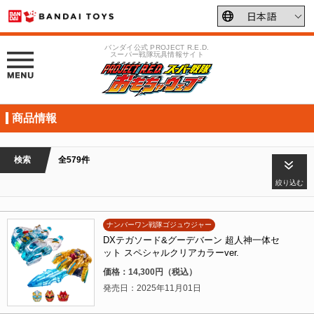
バンダイ公式 PROJECT R.E.D.
スーパー戦隊玩具情報サイト
商品情報
検索
全579件
絞り込む
ナンバーワン戦隊ゴジュウジャー
DXテガソード&グーデバーン 超人神一体セ
ット スペシャルクリアカラーver.
価格：14,300円（税込）
発売日：2025年11月01日