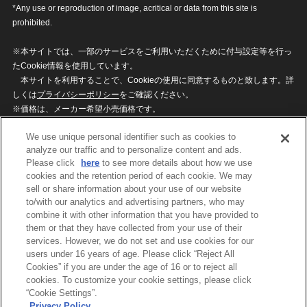
*Any use or reproduction of image, acritical or data from this site is
prohibited.
※本サイトでは、一部のサービスをご利用いただくために付与設定等を行っ
たCookie情報を使用しています。
本サイトを利用することで、Cookieの使用に同意するものと致します。詳
しくは
プライバシーポリシー
をご確認ください。
※価格は、メーカー希望小売価格です。
※商品名・発売日・価格などこのホームページの情報は変更になる場合がご
We use unique personal identifier such as cookies to
ざいますのでご了承ください。
analyze our traffic and to personalize content and ads.
Please click
here
to see more details about how we use
cookies and the retention period of each cookie. We may
privacypolicy
Do Not Sell or Share My
sell or share information about your use of our website
Personal Information
to/with our analytics and advertising partners, who may
ウェブサイトご利用条件
ソーシャルメディアポリシー
combine it with other information that you have provided to
個人情報保護方針
お問い合わせ
them or that they have collected from your use of their
services. However, we do not set and use cookies for our
users under 16 years of age. Please click “Reject All
Cookies” if you are under the age of 16 or to reject all
©BANDAI
cookies. To customize your cookie settings, please click
“Cookie Settings”.
Privacy Policy