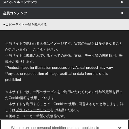
スペシャルコンテンツ
会員コンテンツ
▼コピーライト一覧を表示する
※当サイトで使われる画像はイメージです。実際の商品とは多少異なること
がございますが、ご了承ください。
※当サイトに掲載されているすべての画像、文章、データ等の無断転用、転
載をお断りします。
*Product image for illustration purposes only. Actual product may vary.
*Any use or reproduction of image, acritical or data from this site is
prohibited.
※本サイトでは、一部のサービスをご利用いただくために付与設定等を行っ
たCookie情報を使用しています。
本サイトを利用することで、Cookieの使用に同意するものと致します。詳
しくは
プライバシーポリシー
をご確認ください。
※価格は、メーカー希望小売価格です。
※商品名・発売日・価格などこのホームページの情報は変更になる場合がご
We use unique personal identifier such as cookies to
ざいますのでご了承ください。