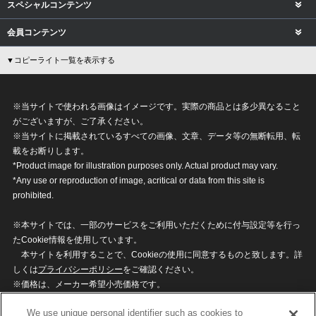
スペシャルコンテンツ
会員コンテンツ
▼コピーライト一覧を表示する
※当サイトで使われる画像はイメージです。実際の商品とは多少異なること
がございますが、ご了承ください。
※当サイトに掲載されているすべての画像、文章、データ等の無断転用、転
載をお断りします。
*Product image for illustration purposes only. Actual product may vary.
*Any use or reproduction of image, acritical or data from this site is
prohibited.
※本サイトでは、一部のサービスをご利用いただくために付与設定等を行っ
たCookie情報を使用しています。
本サイトを利用することで、Cookieの使用に同意するものと致します。詳
しくは
プライバシーポリシー
をご確認ください。
※価格は、メーカー希望小売価格です。
※商品名・発売日・価格などこのホームページの情報は変更になる場合がご
We use unique personal identifier such as cookies to
ざいますのでご了承ください。