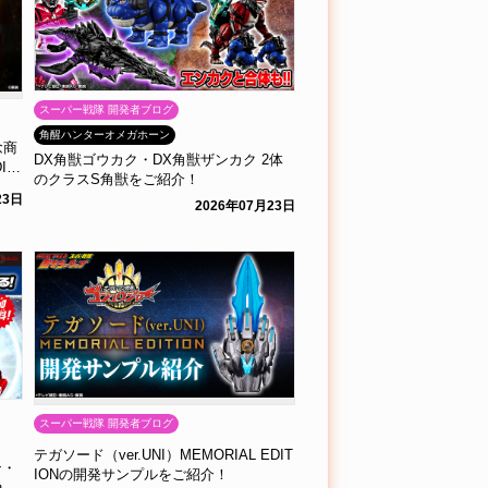
スーパー戦隊 開発者ブログ
角醒ハンターオメガホーン
念商
DX角獣ゴウカク・DX角獣ザンカク 2体
TI
のクラスS角獣をご紹介！
23日
2026年07月23日
スーパー戦隊 開発者ブログ
テガソード（ver.UNI）MEMORIAL EDIT
ン・
IONの開発サンプルをご紹介！
やっ