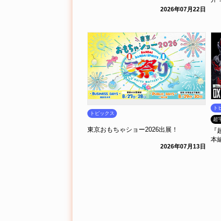
2026年07月22日
ト
トピックス
超
東京おもちゃショー2026出展！
『
本
2026年07月13日
「
r