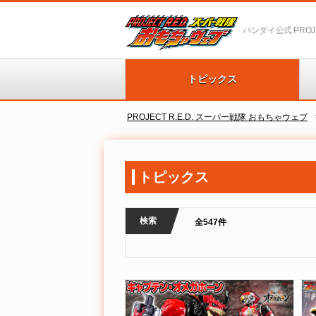
バンダイ公式 PROJEC
トピックス
PROJECT R.E.D. スーパー戦隊 おもちゃウェブ
トピックス
検索
全547件