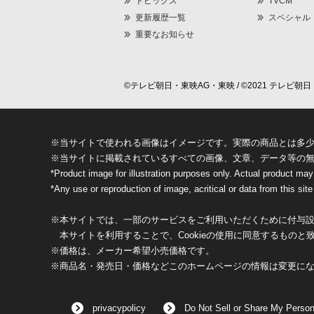
トピックス
TVCM
更新履歴一覧
スペシャル
重要なお知らせ
©テレビ朝日・東映AG・東映 / ©2021 テレビ朝日・
※当サイトで使われる画像はイメージです。実際の商品とは多
※当サイトに掲載されているすべての画像、文章、データ等の
*Product image for illustration purposes only. Actual product may
*Any use or reproduction of image, acritical or data from this site 
※本サイトでは、一部のサービスをご利用いただくために付与設定
本サイトを利用することで、Cookieの使用に同意するものと
※価格は、メーカー希望小売価格です。
※商品名・発売日・価格などこのホームページの情報は変更に
privacypolicy
Do Not Sell or Share My Person