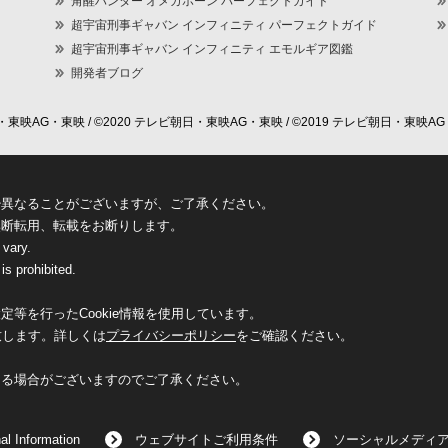
角醒ハンター オメガホーン パーフェクトガイド
超宇宙刑事ギャバン インフィニティ パーフェクトガイド
超宇宙刑事ギャバン インフィニティ エモルギア図鑑
開発者ブログ
東映AG・東映 / ©2020 テレビ朝日・東映AG・東映 / ©2019 テレビ朝日・東映AG
少異なることがございますが、ご了承ください。
無断転用、転載をお断りします。
 vary.
is prohibited.
等を行ったCookie情報を使用しています。
致します。詳しくは
プライバシーポリシー
をご確認ください。
なる場合がございますのでご了承ください。
al Information
ウェブサイトご利用条件
ソーシャルメディ