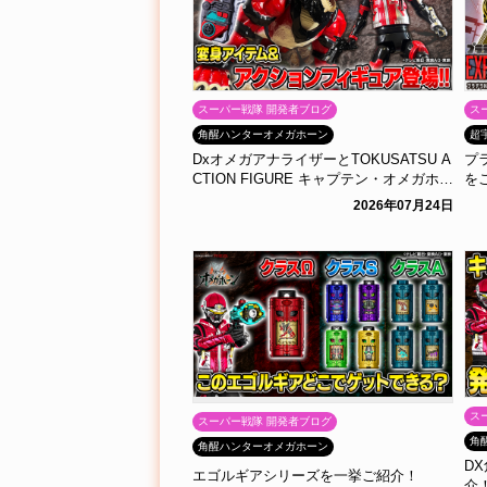
スーパー戦隊 開発者ブログ
ス
角醒ハンターオメガホーン
超
DxオメガアナライザーとTOKUSATSU A
プ
CTION FIGURE キャプテン・オメガホー
を
ンをご紹介！
2026年07月24日
ス
スーパー戦隊 開発者ブログ
角
角醒ハンターオメガホーン
D
エゴルギアシリーズを一挙ご紹介！
介