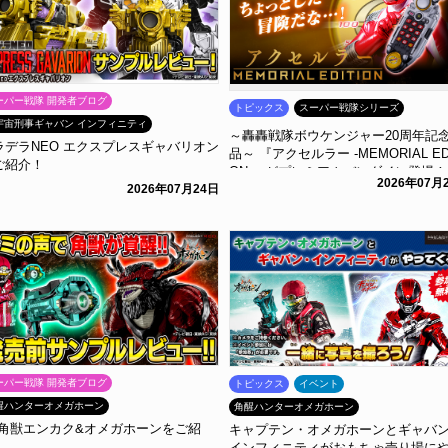
ーパー戦隊 開発者ブログ
トピックス
スーパー戦隊シリーズ
宇宙刑事ギャバン インフィニティ
～轟轟戦隊ボウケンジャー20周年記
ラデラNEO エクスプレスギャバリオン
品～ 『アクセルラー -MEMORIAL EDI
ご紹介！
ON-』がプレミアムバンダイに登場！
2026年07月
2026年07月24日
ーパー戦隊 開発者ブログ
トピックス
イベント
醒ハンターオメガホーン
角醒ハンターオメガホーン
X角獣エンカク&オメガホーンをご紹
キャプテン・オメガホーンとギャバ
！
インフィニティがおもちゃ売り場に