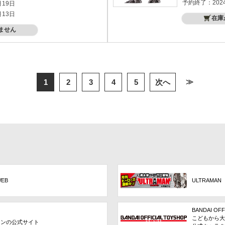
予約終了：202
月19日
月13日
在庫
ません
≫
1
2
3
4
5
次へ
WEB
ULTRAMAN
BANDAI OFF
こどもから大
ョンの公式サイト