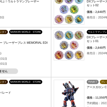
 叫ぶ！ウルトラマンブレーザー
DXブレーザー
セット02
）
価格：2,640
3日
発売日：2024年
ンダイ
NARIKIRI WORLD STORE
ウルトラマンブレ
DXブレーザー
セット01
ブレーザーブレス MEMORIAL EDI
価格：2,640
込）
発売日：2024年
月31日
月01日
ません
ンダイ
NARIKIRI WORLD STORE
予約終了
プレ
アースガロン COM
ルバレード
価格：11,55
）
予約開始：202