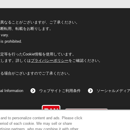
少異なることがございますが、ご了承ください。
無断転用、転載をお断りします。
 vary.
is prohibited.
等を行ったCookie情報を使用しています。
致します。詳しくは
プライバシーポリシー
をご確認ください。
なる場合がございますのでご了承ください。
al Information
ウェブサイトご利用条件
ソーシャルメディ
©BANDAI
c and to personalize content and ads. Please click
eriod of each cookie. We may sell or share
rtising partners, who may combine it with other