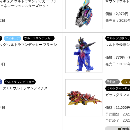
ィギュア ウルトラマンデッカー フラ
サウンドウルト
ジェネレーションスターズセット
）
価格：2,970
2日
発売日：2025年
グ
フィギュア
ウルトラマンデッカー
ウルトラ怪獣シリ
ッグ ウルトラマンデッカー フラッシ
ウルトラ怪獣シ
）
価格：770円
8日
発売日：2023年
ズ
ウルトラマンデッカー
予約終了
プレ
ズ EX ウルトラマンディナス
ウルトラマンデッ
ガッツグリフォン -
4日
価格：11,00
予約開始：202
予約終了：202
在庫