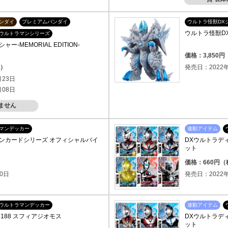
ンダイ
プレミアムバンダイ
ウルトラ怪獣DX
ウルトラ怪獣D
ウルトラマンシリーズ
-MEMORIAL EDITION-
価格：3,850
込）
発売日：2022年
月23日
月08日
ません
マンデッカー
連動アイテム
ンカードシリーズ オフィシャルバイ
DXウルトラデ
ット
）
価格：660円
0日
発売日：2022年
ウルトラマンデッカー
連動アイテム
188 スフィアジオモス
DXウルトラデ
ット