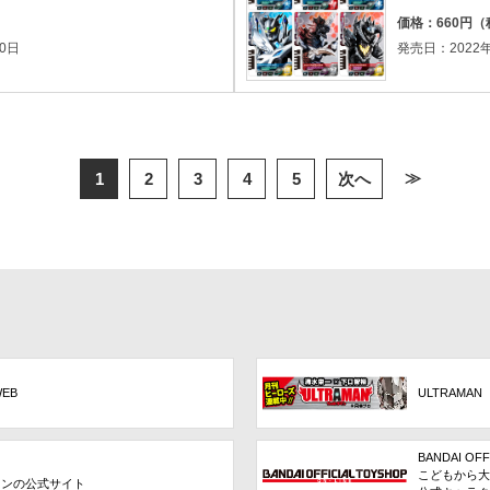
価格：660円
0日
発売日：2022年
≫
1
2
3
4
5
次へ
WEB
ULTRAMAN
BANDAI OFF
こどもから大
ョンの公式サイト