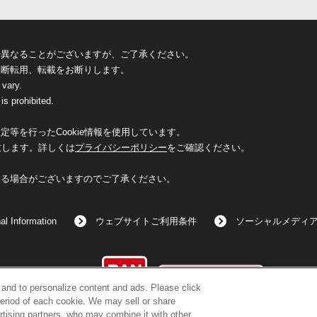
少異なることがございますが、ご了承ください。
無断転用、転載をお断りします。
 vary.
is prohibited.
等を行ったCookie情報を使用しています。
致します。詳しくは
プライバシーポリシー
をご確認ください。
なる場合がございますのでご了承ください。
al Information
ウェブサイトご利用条件
ソーシャルメディ
©BANDAI
c and to personalize content and ads. Please click
eriod of each cookie. We may sell or share
rtising partners, who may combine it with other