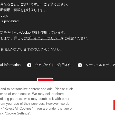
少異なることがございますが、ご了承ください。
無断転用、転載をお断りします。
 vary.
is prohibited.
等を行ったCookie情報を使用しています。
致します。詳しくは
プライバシーポリシー
をご確認ください。
なる場合がございますのでご了承ください。
al Information
ウェブサイトご利用条件
ソーシャルメディ
©BANDAI
c and to personalize content and ads. Please click
eriod of each cookie. We may sell or share
rtising partners, who may combine it with other
from your use of their services. However, we do
k “Reject All Cookies” if you are under the age of
コピーライト一覧を表示する
ick “Cookie Settings”.