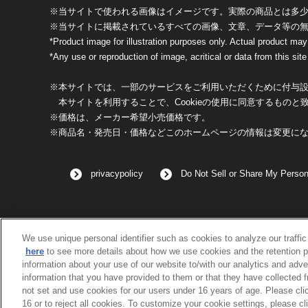
※当サイトで使われる画像はイメージです。実際の商品とは多
※当サイトに掲載されているすべての画像、文章、データ等の
*Product image for illustration purposes only. Actual product may
*Any use or reproduction of image, acritical or data from this site 
※本サイトでは、一部のサービスをご利用いただくために付与設定
本サイトを利用することで、Cookieの使用に同意するものと
※価格は、メーカー希望小売価格です。
※商品名・発売日・価格などこのホームページの情報は変更に
privacypolicy
Do Not Sell or Share My Person
We use unique personal identifier such as cookies to analyze our traffi
here
to see more details about how we use cookies and the retention p
information about your use of our website to/with our analytics and adve
information that you have provided to them or that they have collected 
not set and use cookies for our users under 16 years of age. Please clic
16 or to reject all cookies. To customize your cookie settings, please cl