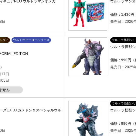
ィギュアNEO ウルトラマンオメガ
ウルトラマンオ
）
価格：1,430
8日
発売日：2026年
ンダイ
ウルトラヒーローシリーズ
ウルトラ怪獣シリ
ウルトラ怪獣シリ
IAL EDITION
価格：990円
込）
発売日：2025年
月17日
月05日
ません
ウルトラ怪獣シリ
ーズEX DXガメドン＆スペシャルウル
ウルトラ怪獣シリ
）
価格：990円
0日
発売日：2025年