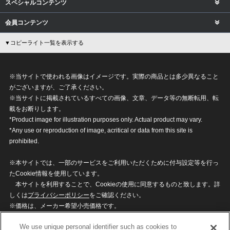
スペシャルコンテンツ
会員コンテンツ
▼コピーライト一覧を表示する
※当サイトで使われる画像はイメージです。実際の商品とは多少異なること
がございますが、ご了承ください。
※当サイトに掲載されているすべての画像、文章、データ等の無断転用、転
載をお断りします。
*Product image for illustration purposes only. Actual product may vary.
*Any use or reproduction of image, acritical or data from this site is
prohibited.
※本サイトでは、一部のサービスをご利用いただくために付与設定等を行っ
たCookie情報を使用しています。
本サイトを利用することで、Cookieの使用に同意するものと致します。詳
しくは
プライバシーポリシー
をご確認ください。
※価格は、メーカー希望小売価格です。
※商品名・発売日・価格などこのホームページの情報は変更になる場合がご
We use unique personal identifier such as cookies to
ざいますのでご了承ください。