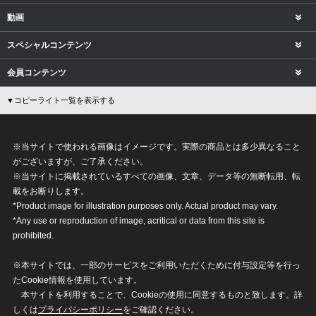
動画
スペシャルコンテンツ
会員コンテンツ
▼コピーライト一覧を表示する
※当サイトで使われる画像はイメージです。実際の商品とは多少異なること
がございますが、ご了承ください。
※当サイトに掲載されているすべての画像、文章、データ等の無断転用、転
載をお断りします。
*Product image for illustration purposes only. Actual product may vary.
*Any use or reproduction of image, acritical or data from this site is
prohibited.
※本サイトでは、一部のサービスをご利用いただくために付与設定等を行っ
たCookie情報を使用しています。
本サイトを利用することで、Cookieの使用に同意するものと致します。詳
しくは
プライバシーポリシー
をご確認ください。