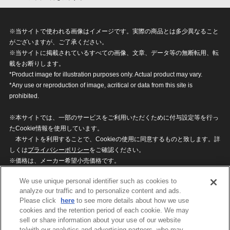
※当サイトで使われる画像はイメージです。実際の商品とは多少異なること
がございますが、ご了承ください。
※当サイトに掲載されているすべての画像、文章、データ等の無断転用、転
載をお断りします。
*Product image for illustration purposes only. Actual product may vary.
*Any use or reproduction of image, acritical or data from this site is
prohibited.
※本サイトでは、一部のサービスをご利用いただくために付与設定等を行っ
たCookie情報を使用しています。
本サイトを利用することで、Cookieの使用に同意するものと致します。詳
しくは
プライバシーポリシー
をご確認ください。
※価格は、メーカー希望小売価格です。
※商品名・発売日・価格などこのホームページの情報は変更になる場合がご
We use unique personal identifier such as cookies to
ざいますのでご了承ください。
analyze our traffic and to personalize content and ads.
Please click
here
to see more details about how we use
cookies and the retention period of each cookie. We may
privacypolicy
Do Not Sell or Share My
sell or share information about your use of our website
Personal Information
to/with our analytics and advertising partners, who may