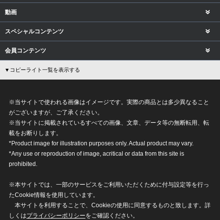
動画
スペシャルコンテンツ
会員コンテンツ
▼コピーライト一覧を表示する
※当サイトで使われる画像はイメージです。実際の商品とは多少異なること
がございますが、ご了承ください。
※当サイトに掲載されているすべての画像、文章、データ等の無断転用、転
載をお断りします。
*Product image for illustration purposes only. Actual product may vary.
*Any use or reproduction of image, acritical or data from this site is
prohibited.
※本サイトでは、一部のサービスをご利用いただくために付与設定等を行っ
たCookie情報を使用しています。
本サイトを利用することで、Cookieの使用に同意するものと致します。詳
しくは
プライバシーポリシー
をご確認ください。