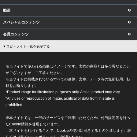
動画
スペシャルコンテンツ
会員コンテンツ
▼コピーライト一覧を表示する
※当サイトで使われる画像はイメージです。実際の商品とは多少異なること
がございますが、ご了承ください。
※当サイトに掲載されているすべての画像、文章、データ等の無断転用、転
載をお断りします。
*Product image for illustration purposes only. Actual product may vary.
*Any use or reproduction of image, acritical or data from this site is
prohibited.
※本サイトでは、一部のサービスをご利用いただくために付与設定等を行っ
たCookie情報を使用しています。
本サイトを利用することで、Cookieの使用に同意するものと致します。詳
しくは
プライバシーポリシー
をご確認ください。