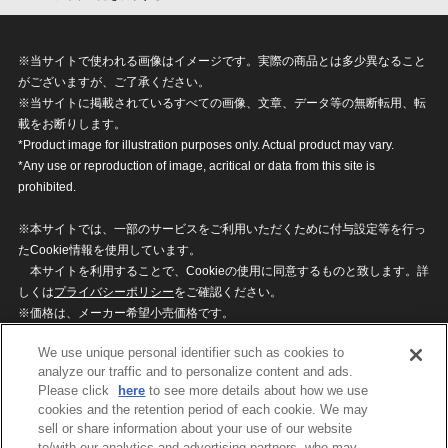
※当サイトで使われる画像はイメージです。実際の商品とは多少異なること
がございますが、ご了承ください。
※当サイトに掲載されているすべての画像、文章、データ等の無断転用、転
載をお断りします。
*Product image for illustration purposes only. Actual product may vary.
*Any use or reproduction of image, acritical or data from this site is
prohibited.
※本サイトでは、一部のサービスをご利用いただくために付与設定等を行っ
たCookie情報を使用しています。
本サイトを利用することで、Cookieの使用に同意するものと致します。詳
しくは
プライバシーポリシー
をご確認ください。
※価格は、メーカー希望小売価格です。
※商品名・発売日・価格などこのホームページの情報は変更になる場合がご
We use unique personal identifier such as cookies to
ざいますのでご了承ください。
analyze our traffic and to personalize content and ads.
Please click
here
to see more details about how we use
cookies and the retention period of each cookie. We may
privacypolicy
Do Not Sell or Share My
sell or share information about your use of our website
Personal Information
to/with our analytics and advertising partners, who may