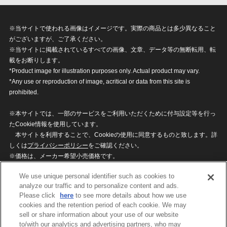
※当サイトで使われる画像はイメージです。実際の商品とは多少異なること
がございますが、ご了承ください。
※当サイトに掲載されているすべての画像、文章、データ等の無断転用、転
載をお断りします。
*Product image for illustration purposes only. Actual product may vary.
*Any use or reproduction of image, acritical or data from this site is
prohibited.
※本サイトでは、一部のサービスをご利用いただくために付与設定等を行っ
たCookie情報を使用しています。
本サイトを利用することで、Cookieの使用に同意するものと致します。詳
しくは
プライバシーポリシー
をご確認ください。
※価格は、メーカー希望小売価格です。
※商品名・発売日・価格などこのホームページの情報は変更になる場合がご
We use unique personal identifier such as cookies to
ざいますのでご了承ください。
analyze our traffic and to personalize content and ads.
Please click
here
to see more details about how we use
cookies and the retention period of each cookie. We may
privacypolicy
Do Not Sell or Share My
sell or share information about your use of our website
Personal Information
to/with our analytics and advertising partners, who may
ウェブサイトご利用条件
ソーシャルメディアポリシー