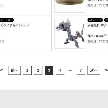
0日
発売日：2021年
マントリガー
DXシリーズ
ウ
対応ライブカメラヘッド
渦巻変形 DX
）
価格：8,250
0日
発売日：2021年
...
≪
前へ
1
2
3
4
7
次へ