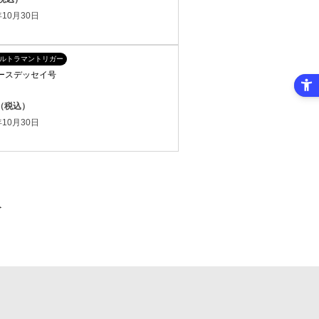
10月30日
ルトラマントリガー
ナースデッセイ号
円（税込）
10月30日
≫