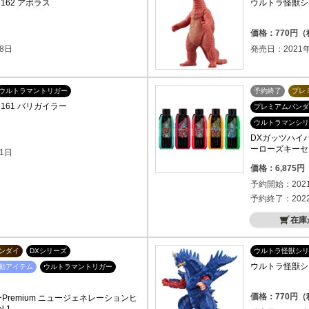
162 アボラス
ウルトラ怪獣シリ
価格：770円
8日
発売日：2021年
ウルトラマントリガー
予約終了
プレ
161 バリガイラー
プレミアムバンダ
ウルトラマンシリ
DXガッツハイパ
ーローズキーセット
1日
価格：6,875
予約開始：202
予約終了：202
在庫
ンダイ
DXシリーズ
ウルトラ怪獣シリ
ウルトラ怪獣シリ
動アイテム
ウルトラマントリガー
価格：770円
Premium ニュージェネレーションヒ