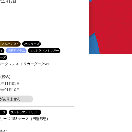
11月13日
ミアムバンダイ
DXシリーズ
イ
連動アイテム
ウルトラマントリガー
ーズ
ークレンス トリガーダークver.
円（税込）
1年11月01日
2年01月10日
がありません
ーズ
ウルトラマントリガー
ーズ 158 ナース（円盤形態）
（税込）