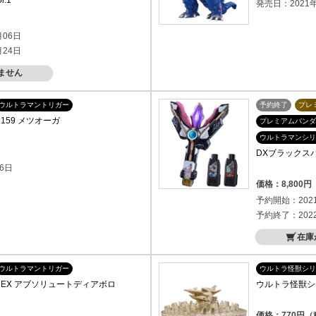
.1
発売日：2021年
）
月06日
月24日
ません
ウルトラマントリガー
予約終了
プレ
159 メツオーガ
プレミアムバンダ
ウルトラマンシリ
DXブラックスパ
6日
価格：8,800
予約開始：202
予約終了：202
在庫
ウルトラマントリガー
ウルトラ怪獣シリ
EX アブソリュートディアボロ
ウルトラ怪獣シリ
価格：770円