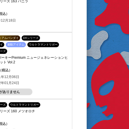
ーズ 163 バニラ
（税込）
12月18日
ミアムバンダイ
DXシリーズ
イ
連動アイテム
ウルトラマントリガー
ーズ
ーキーPremium ニュージェネレーションヒ
 Vol.2
円（税込）
1年12月06日
2年01月24日
がありません
ーズ
ウルトラマントリガー
ーズ 160 メツオロチ
（税込）