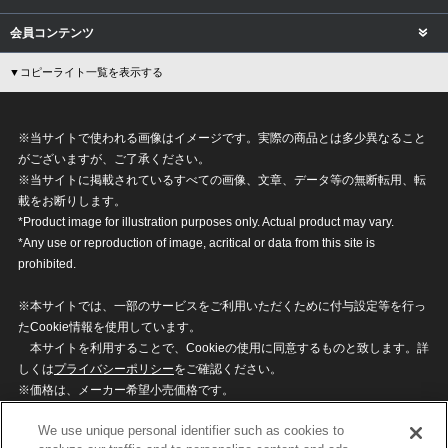
会員コンテンツ
▼コピーライト一覧を表示する
※当サイトで使われる画像はイメージです。実際の商品とは多少異なること
がございますが、ご了承ください。
※当サイトに掲載されているすべての画像、文章、データ等の無断転用、転
載をお断りします。
*Product image for illustration purposes only. Actual product may vary.
*Any use or reproduction of image, acritical or data from this site is
prohibited.
※本サイトでは、一部のサービスをご利用いただくために付与設定等を行っ
たCookie情報を使用しています。
本サイトを利用することで、Cookieの使用に同意するものと致します。詳
しくは
プライバシーポリシー
をご確認ください。
※価格は、メーカー希望小売価格です。
※商品名・発売日・価格などこのホームページの情報は変更になる場合がご
We use unique personal identifier such as cookies to
ざいますのでご了承ください。