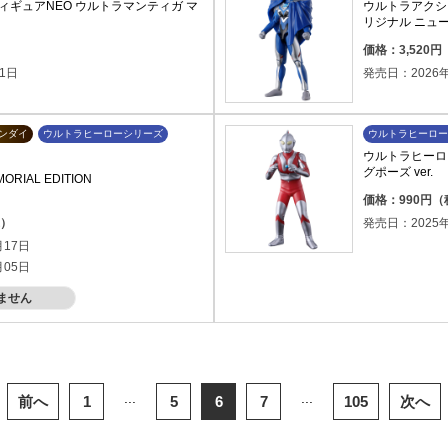
ギュアNEO ウルトラマンティガ マ
ウルトラアクシ
リジナル ニュ
ト
）
価格：3,520
1日
発売日：2026年
ンダイ
ウルトラヒーローシリーズ
ウルトラヒーロー
ウルトラヒーロー
グポーズ ver.
IAL EDITION
価格：990円
込）
発売日：2025年
月17日
月05日
ません
...
...
前へ
1
5
6
7
105
次へ