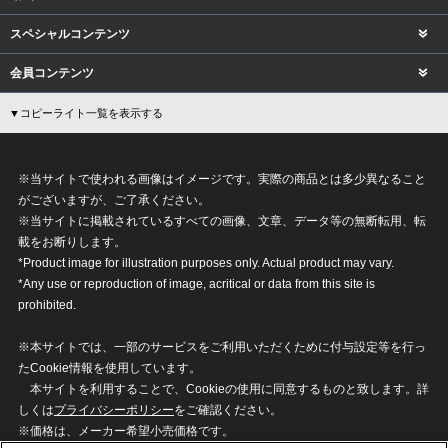
スペシャルコンテンツ
会員コンテンツ
▼コピーライト一覧を表示する
※当サイトで使われる画像はイメージです。実際の商品とは多少異なること
がございますが、ご了承ください。
※当サイトに掲載されているすべての画像、文章、データ等の無断転用、転
載をお断りします。
*Product image for illustration purposes only. Actual product may vary.
*Any use or reproduction of image, acritical or data from this site is
prohibited.
※本サイトでは、一部のサービスをご利用いただくために付与設定等を行っ
たCookie情報を使用しています。
本サイトを利用することで、Cookieの使用に同意するものと致します。詳
しくは
プライバシーポリシー
をご確認ください。
※価格は、メーカー希望小売価格です。