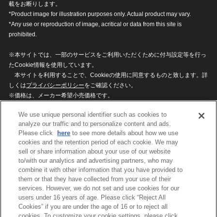
載をお断りします。
*Product image for illustration purposes only. Actual product may vary.
*Any use or reproduction of image, acritical or data from this site is
prohibited.
※本サイトでは、一部のサービスをご利用いただくために付与設定等を行っ
たCookie情報を使用しています。
本サイトを利用することで、Cookieの使用に同意するものと致します。詳
しくは
プライバシーポリシー
をご確認ください。
※価格は、メーカー希望小売価格です。
※商品名・発売日・価格などこのホームページの情報は変更になる場合がご
We use unique personal identifier such as cookies to
ざいますのでご了承ください。
analyze our traffic and to personalize content and ads.
Please click
here
to see more details about how we use
cookies and the retention period of each cookie. We may
privacypolicy
Do Not Sell or Share My
sell or share information about your use of our website
Personal Information
to/with our analytics and advertising partners, who may
ウェブサイトご利用条件
ソーシャルメディアポリシー
combine it with other information that you have provided to
個人情報保護方針
お問い合わせ
them or that they have collected from your use of their
services. However, we do not set and use cookies for our
users under 16 years of age. Please click “Reject All
Cookies” if you are under the age of 16 or to reject all
©BANDAI
cookies. To customize your cookie settings, please click