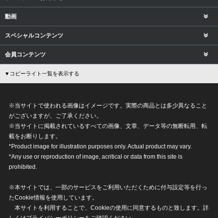
動画
スペシャルコンテンツ
会員コンテンツ
▼コピーライト一覧を表示する
※当サイトで使われる画像はイメージです。実際の商品とは多少異なること
がございますが、ご了承ください。
※当サイトに掲載されているすべての画像、文章、データ等の無断転用、転
載をお断りします。
*Product image for illustration purposes only. Actual product may vary.
*Any use or reproduction of image, acritical or data from this site is
prohibited.
※本サイトでは、一部のサービスをご利用いただくために付与設定等を行っ
たCookie情報を使用しています。
本サイトを利用することで、Cookieの使用に同意するものと致します。詳
しくは
プライバシーポリシー
をご確認ください。