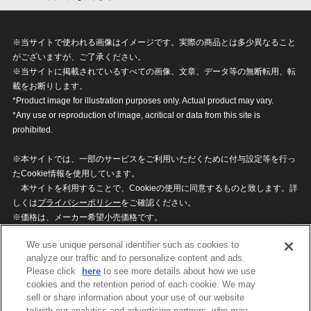
※当サイトで使われる画像はイメージです。実際の商品とは多少異なること
がございますが、ご了承ください。
※当サイトに掲載されているすべての画像、文章、データ等の無断転用、転
載をお断りします。
*Product image for illustration purposes only. Actual product may vary.
*Any use or reproduction of image, acritical or data from this site is
prohibited.
※本サイトでは、一部のサービスをご利用いただくために付与設定等を行っ
たCookie情報を使用しています。
本サイトを利用することで、Cookieの使用に同意するものと致します。詳
しくは
プライバシーポリシー
をご確認ください。
※価格は、メーカー希望小売価格です。
※商品名・発売日・価格などこのホームページの情報は変更になる場合がご
We use unique personal identifier such as cookies to
ざいますのでご了承ください。
analyze our traffic and to personalize content and ads.
Please click
here
to see more details about how we use
cookies and the retention period of each cookie. We may
privacypolicy
Do Not Sell or Share My
sell or share information about your use of our website
Personal Information
to/with our analytics and advertising partners, who may