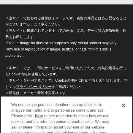
※当サイトで使われる画像はイメージです。実際の商品とは多少異なること
がございますが、ご了承ください。
※当サイトに掲載されているすべての画像、文章、データ等の無断転用、転
載をお断りします。
*Product image for illustration purposes only. Actual product may vary.
*Any use or reproduction of image, acritical or data from this site is
prohibited.
※本サイトでは、一部のサービスをご利用いただくために付与設定等を行っ
たCookie情報を使用しています。
本サイトを利用することで、Cookieの使用に同意するものと致します。詳
しくは
プライバシーポリシー
をご確認ください。
※価格は、メーカー希望小売価格です。
※商品名・発売日・価格などこのホームページの情報は変更になる場合がご
We use unique personal identifier such as cookies to
ざいますのでご了承ください。
analyze our traffic and to personalize content and ads.
Please click
here
to see more details about how we use
cookies and the retention period of each cookie. We may
privacypolicy
Do Not Sell or Share My
sell or share information about your use of our website
Personal Information
to/with our analytics and advertising partners, who may